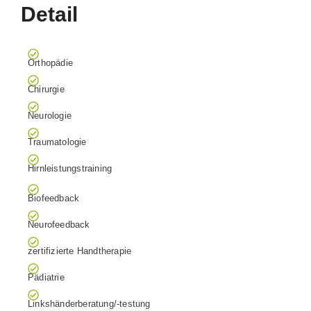
Detail
Orthopädie
Chirurgie
Neurologie
Traumatologie
Hirnleistungstraining
Biofeedback
Neurofeedback
zertifizierte Handtherapie
Pädiatrie
Linkshänderberatung/-testung