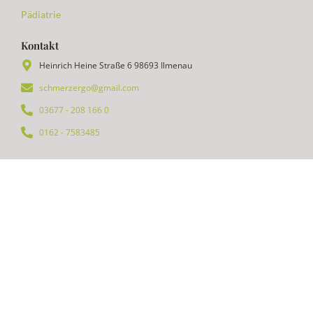
Pädiatrie
Kontakt
Heinrich Heine Straße 6 98693 Ilmenau
schmerzergo@gmail.com
03677 - 208 166 0
0162 - 7583485